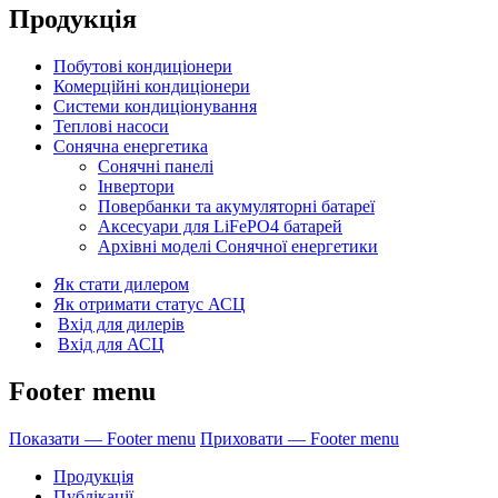
Продукція
Побутові кондиціонери
Комерційні кондиціонери
Cистеми кондиціонування
Теплові насоси
Сонячна енергетика
Сонячні панелі
Інвертори
Повербанки та акумуляторні батареї
Аксесуари для LiFePO4 батарей
Архівні моделі Сонячної енергетики
Як стати дилером
Як отримати статус АСЦ
Вхід для дилерів
Вхід для АСЦ
Footer menu
Показати — Footer menu
Приховати — Footer menu
Продукція
Публікації