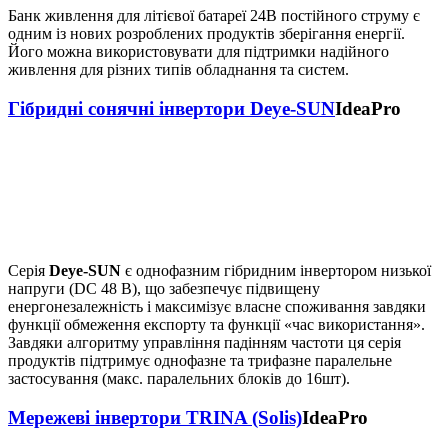
Банк живлення для літієвої батареї 24В постійного струму є
одним із нових розроблених продуктів зберігання енергії.
Його можна використовувати для підтримки надійного
живлення для різних типів обладнання та систем.
Гібридні сонячні інвертори Deye-SUN
IdeaPro
Серія
Deye-SUN
є однофазним гібридним інвертором низької
напруги (DC 48 В), що забезпечує підвищену
енергонезалежність і максимізує власне споживання завдяки
функції обмеження експорту та функції «час використання».
Завдяки алгоритму управління падінням частоти ця серія
продуктів підтримує однофазне та трифазне паралельне
застосування (макс. паралельних блоків до 16шт).
Мережеві інвертори TRINA (Solis)
IdeaPro