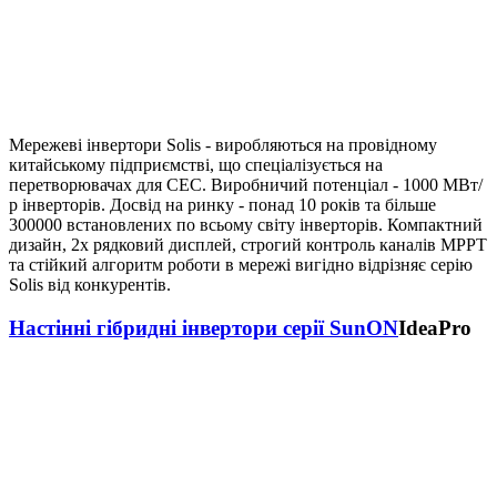
Мережеві інвертори Solis - виробляються на провідному
китайському підприємстві, що спеціалізується на
перетворювачах для СЕС. Виробничий потенціал - 1000 МВт/
р інверторів. Досвід на ринку - понад 10 років та більше
300000 встановлених по всьому світу інверторів. Компактний
дизайн, 2х рядковий дисплей, строгий контроль каналів MPPT
та стійкий алгоритм роботи в мережі вигідно відрізняє серію
Solis від конкурентів.
Настінні гібридні інвертори серії SunON
IdeaPro