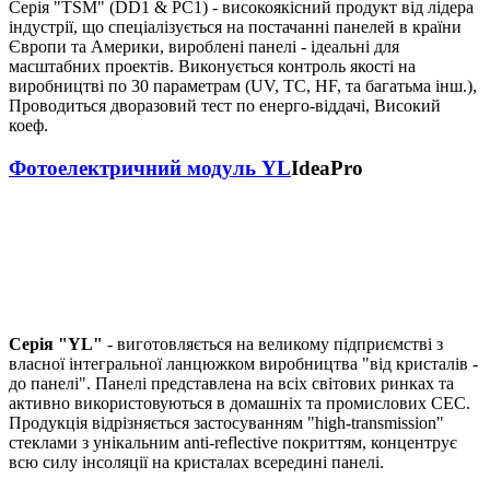
Серія "TSM" (DD1 & PC1) - високоякісний продукт від лідера
індустрії, що спеціалізується на постачанні панелей в країни
Європи та Америки, вироблені панелі - ідеальні для
масштабних проектів. Виконується контроль якості на
виробництві по 30 параметрам (UV, TC, HF, та багатьма інш.),
Проводиться дворазовий тест по енерго-віддачі, Високий
коеф.
Фотоелектричний модуль YL
IdeaPro
Серія "YL"
- виготовляється на великому підприємстві з
власної інтегральної ланцюжком виробництва "від кристалів -
до панелі". Панелі представлена ​​на всіх світових ринках та
активно використовуються в домашніх та промислових СЕС.
Продукція відрізняється застосуванням "high-transmission"
стеклами з унікальним anti-reflective покриттям, концентрує
всю силу інсоляції на кристалах всередині панелі.